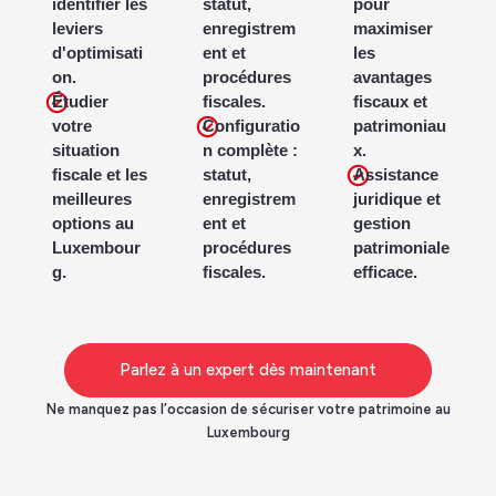
pour
identifier les
statut,
maximiser
leviers
enregistrem
les
d'optimisati
ent et
avantages
on.
procédures
fiscaux et
Étudier
fiscales.
patrimoniau
votre
Configuratio
x.
situation
n complète :
Assistance
fiscale et les
statut,
juridique et
meilleures
enregistrem
gestion
options au
ent et
patrimoniale
Luxembour
procédures
efficace.
g.
fiscales.
Parlez à un expert dès maintenant
Ne manquez pas l’occasion de sécuriser votre patrimoine au
Luxembourg