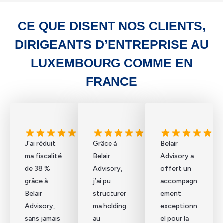
CE QUE DISENT NOS CLIENTS,
DIRIGEANTS D’ENTREPRISE AU
LUXEMBOURG COMME EN
FRANCE
J'ai réduit
Grâce à
Belair
ma fiscalité
Belair
Advisory a
de 38 %
Advisory,
offert un
grâce à
j’ai pu
accompagn
Belair
structurer
ement
Advisory,
ma holding
exceptionn
sans jamais
au
el pour la