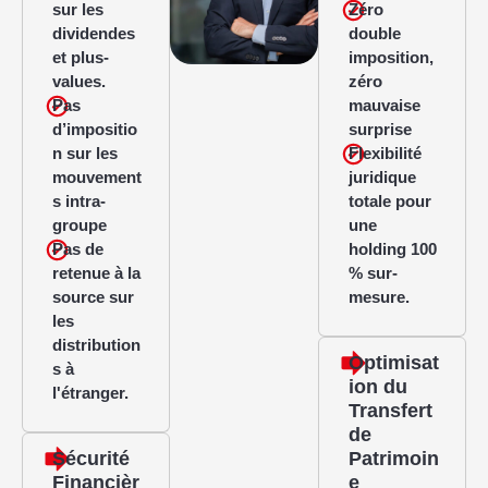
sur les
Zéro
dividendes
double
et plus-
imposition,
values.
zéro
Pas
mauvaise
d’impositio
surprise
n sur les
Flexibilité
mouvement
juridique
s intra-
totale pour
groupe
une
Pas de
holding 100
retenue à la
% sur-
source sur
mesure.
les
distribution
Optimisat
s à
ion du
l'étranger.
Transfert
de
Sécurité
Patrimoin
Financièr
e