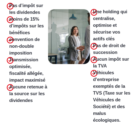
Pas d’impôt sur
Une holding qui
les dividendes
centralise,
moins de 15%
optimise et
d’impôts sur les
sécurise vos
bénéfices
actifs clés
convention de
Pas de droit de
non-double
succession
imposition
Aucun impôt sur
Transmission
la TVA
optimisée,
Véhicules
fiscalité allégée,
d'entreprise
impact maximisé
exemptés de la
Aucune retenue à
TVS (Taxe sur les
la source sur les
Véhicules de
dividendes
Société) et des
malus
écologiques.