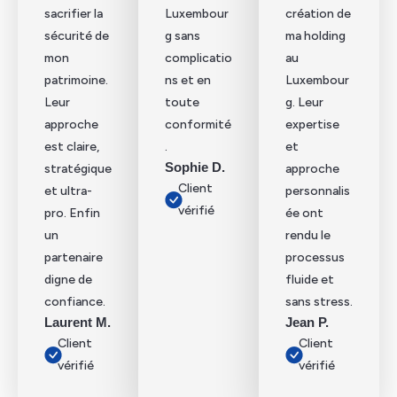
sacrifier la
Luxembour
création de
sécurité de
g sans
ma holding
mon
complicatio
au
patrimoine.
ns et en
Luxembour
Leur
toute
g. Leur
approche
conformité
expertise
est claire,
.
et
Sophie D.
stratégique
approche
Client
et ultra-
personnalis
vérifié
pro. Enfin
ée ont
un
rendu le
partenaire
processus
digne de
fluide et
confiance.
sans stress.
Laurent M.
Jean P.
Client
Client
vérifié
vérifié