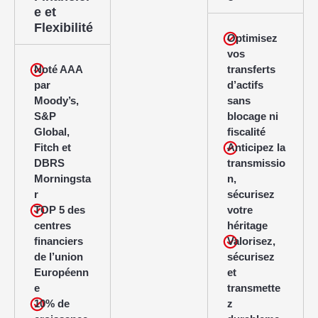
e et
Flexibilité
Optimisez
vos
Noté AAA
transferts
par
d’actifs
Moody’s,
sans
S&P
blocage ni
Global,
fiscalité
Fitch et
Anticipez la
DBRS
transmissio
Morningsta
n,
r
sécurisez
TOP 5 des
votre
centres
héritage
financiers
Valorisez,
de l’union
sécurisez
Européenn
et
e
transmette
10% de
z